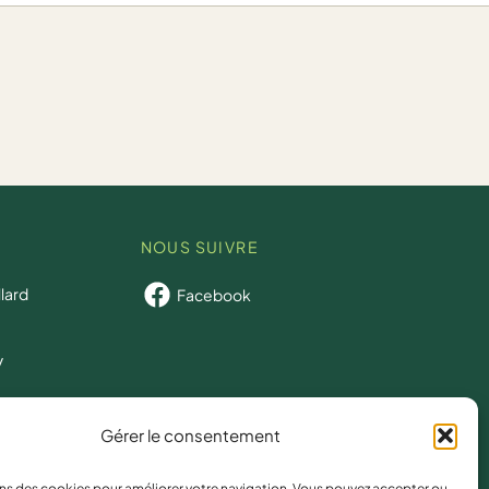
NOUS SUIVRE
llard
Facebook
/
oppement@r
Gérer le consentement
tion.bzh
ons des cookies pour améliorer votre navigation. Vous pouvez accepter ou