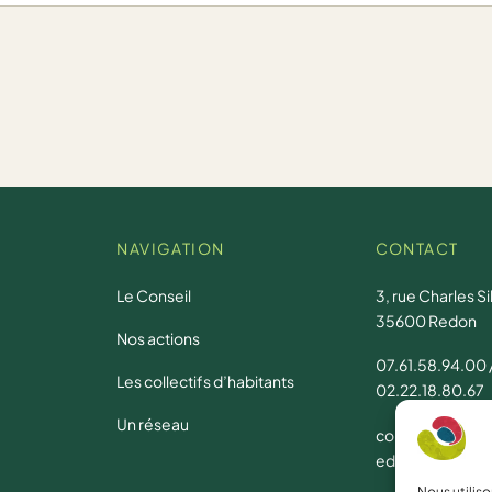
NAVIGATION
CONTACT
Le Conseil
3, rue Charles Si
35600 Redon
Nos actions
e
07.61.58.94.00
Les collectifs d’habitants
02.22.18.80.67
Un réseau
conseil.devel
edon-agglomera
Nous utilis