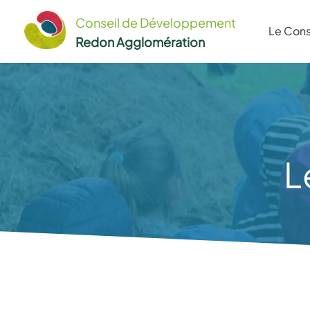
Aller
Conseil de Développement
au
Le Cons
Redon Agglomération
contenu
L