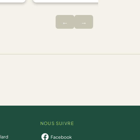
←
→
NOUS SUIVRE
llard
Facebook