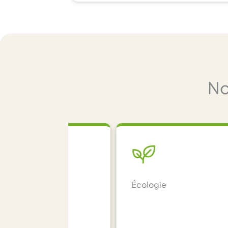
No
Cadre de vie
Écologie