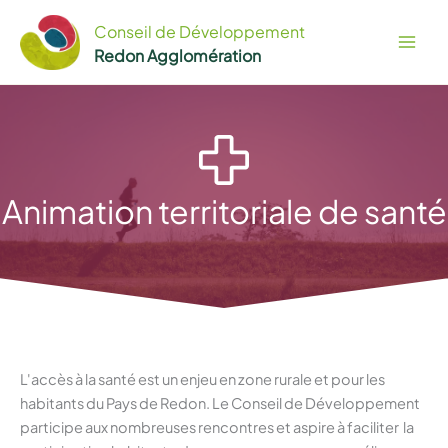
Aller
Conseil de Développement
au
Redon Agglomération
contenu
Animation territoriale de santé
L'accès à la santé est un enjeu en zone rurale et pour les
habitants du Pays de Redon. Le Conseil de Développement
participe aux nombreuses rencontres et aspire à faciliter la