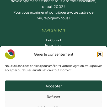
développement est inscrit sous la forme associative,
depuis 2002 !
Pour vous exprimer et contribuer à votre cadre de
vie, rejoignez-nous !
NAVIGATION
Le Conseil
Nos actions
Les collectifs d’habitants
Gérer le consentement
Un réseau
CONTACT
Nous utilisons des cookies pour améliorer votre navigation. Vous pouvez
accepter ou refuser leur utilisation à tout moment.
3, rue Charles Sillard
35600 Redon
Accepter
07.61.58.94.00
/
02.22.18.80.67
conseil.developpement@redon-agglomeration.bzh
Refuser
NOUS SUIVRE