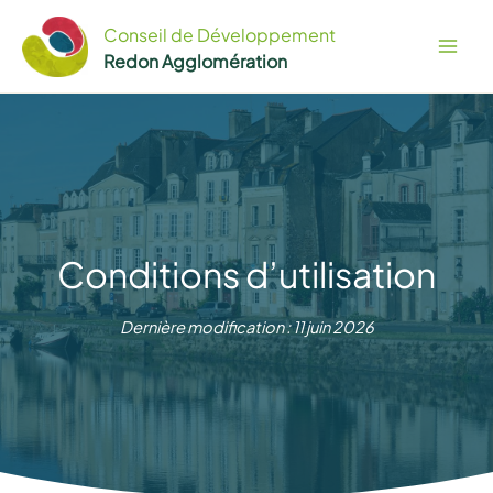
Aller
Conseil de Développement
au
Redon Agglomération
contenu
Conditions d’utilisation
Dernière modification : 11 juin 2026