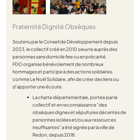
Fraternité Dignité Obsèques
Soutenu par le Conseil de Développement depuis
2023, le collectif créé en 2010 oeuvre auprès des
personnes sans domicile fixe ou en précarité.
FDO organise bénévolement de nombreux
hommages et participe à des actions solidaires,
comme Le Noël Solidaire, afin de créer des liens ou
d’apporter une écoute.
La charte départementale, portée par le
collectif et en reconnaissance “des
obsèques dignes et sépultures décentes de
personnes isolées et/ou aux ressources
insuffisantes” a été signée par la ville de
Redon, depuis 2018.