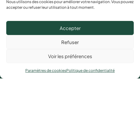
Le Conseil
Nous utilisons des cookies pour améliorer votre navigation. Vous pouvez
accepter ou refuser leur utilisation à tout moment.
Nos actions
Les collectifs d’habitants
Un réseau
Accepter
CONTACT
Refuser
3, rue Charles Sillard
35600 Redon
Voir les préférences
07.61.58.94.00
/
02.22.18.80.67
Paramètres de cookies
Politique de confidentialité
conseil.developpement@redon-agglomeration.bzh
NOUS SUIVRE
Facebook
Copyright © 2026 Conseil de Développement Redon