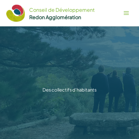
Aller
Conseil de Développement
au
Redon Agglomération
contenu
Des collectifs d'habitants