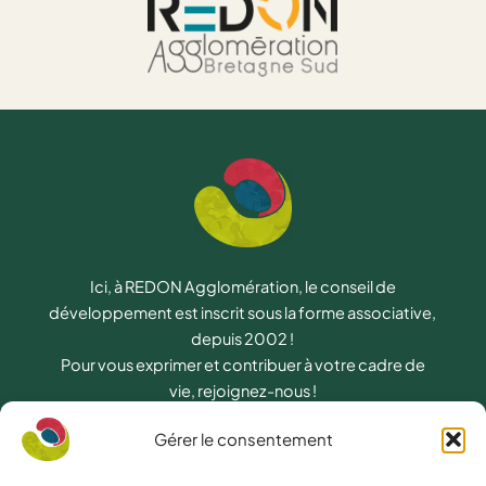
Ici, à REDON Agglomération, le conseil de
développement est inscrit sous la forme associative,
depuis 2002 !
Pour vous exprimer et contribuer à votre cadre de
vie, rejoignez-nous !
Gérer le consentement
NAVIGATION