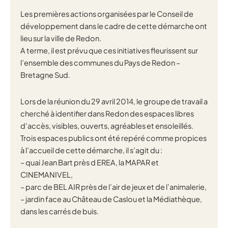
Les premières actions organisées par le Conseil de
développement dans le cadre de cette démarche ont
lieu sur la ville de Redon.
A terme, il est prévu que ces initiatives fleurissent sur
l’ensemble des communes du Pays de Redon –
Bretagne Sud.
Lors de la réunion du 29 avril 2014, le groupe de travail a
cherché à identifier dans Redon des espaces libres
d’accès, visibles, ouverts, agréables et ensoleillés.
Trois espaces publics ont été repéré comme propices
à l’accueil de cette démarche, il s’agit du :
– quai Jean Bart près d EREA, la MAPAR et
CINEMANIVEL,
– parc de BEL AIR près de l’air de jeux et de l’animalerie,
– jardin face au Château de Caslou et la Médiathèque,
dans les carrés de buis.