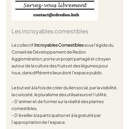
Les incroyables comestibles
Le collectif
Incroyables Comestibles
sous l’égide du
Conseil de Développement de Redon
Agglomération, porte un projet partagé et citoyen
autour de la culture des fruits et des légumes pour
tous, dans différents lieux dont l’espace public.
Le but est à la fois de créer du lien social, par la visibilité,
la curiosité, le pluralisme des utilisateurs et l’utilité,
– D’animer et de former sur la réalité des plantes
comestibles,
– D’éveiller à la participation et à la gratuité par
l’appropriation de l’espace.