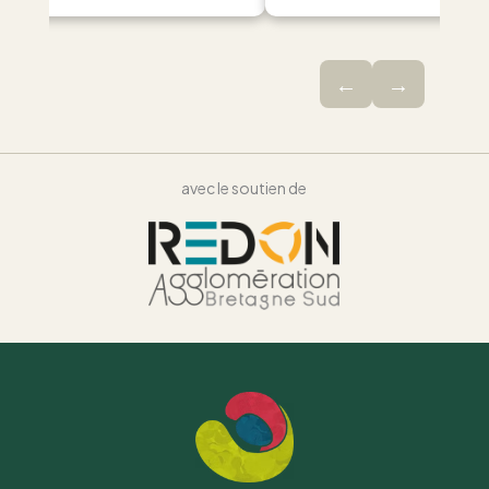
←
→
avec le soutien de