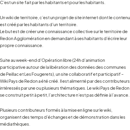
C’est un site fait par les habitants et pour les habitants.
Un wiki de territoire, c’est un projet de site internet dont le contenu
est créé par les habitants d’un territoire.
Le but est de créer une connaissance collective sur le territoire de
Redon Agglomération en demandant à ses habitants d’écrire leur
propre connaissance.
Suite au week-end d’Opération libre (24h d’animation
participative autour de la libération des données des communes
de Peillac et Les Fougerets), un site collaboratif et participatif –
Wiki Pays de Redon
a été créé. Il est alimenté par des contributeurs
intéressés par une ou plusieurs thématiques. Le wiki Pays de Redon
se construit petit à petit, l’architecture n’est pas définie à l’avance.
Plusieurs contributeurs formés à la mise en ligne sur le wiki,
organisent des temps d’échanges et de démonstration dans les
médiathèques.