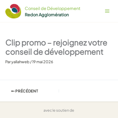
Aller
Conseil de Développement
au
Redon Agglomération
contenu
Clip promo – rejoignez votre
conseil de développement
Par
yallahweb
/
19 mai 2026
PRÉCÉDENT
avec le soutien de