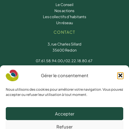
Le Conseil
Nos actions
Les collectifs d’habitants
Un réseau
CONTACT
3, rue Charles Sillard
35600 Redon
07.61.58.94.00
/
02.22.18.80.67
conseil.developpement@redon-agglomeration.bzh
Gérer le consentement
NOUS SUIVRE
Nous utilisons des cookies pour améliorer votre navigation. Vous pouvez
accepter ou refuser leur utilisation à tout moment.
Facebook
Accepter
Refuser
Copyright © 2026 Conseil de Développement Redon