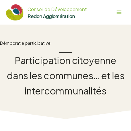
Aller
Conseil de Développement
au
Redon Agglomération
contenu
Démocratie participative
Participation citoyenne
dans les communes… et les
intercommunalités